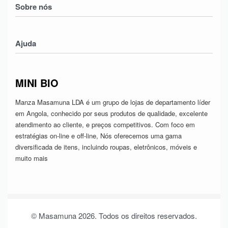
Sobre nós
Mulheres
Crianças
Nossa História
Electronicos
Ajuda
Contatos
Serviços
Devoluções & Trocas
MINI BIO
Política de Privacidade
Termos & Condições
Manza Masamuna LDA é um grupo de lojas de departamento líder
em Angola, conhecido por seus produtos de qualidade, excelente
atendimento ao cliente, e preços competitivos. Com foco em
estratégias on-line e off-line, Nós oferecemos uma gama
diversificada de itens, incluindo roupas, eletrônicos, móveis e
muito mais
© Masamuna 2026. Todos os direitos reservados.