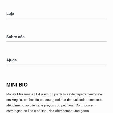
Loja
Homens
Mulheres
Sobre nós
Crianças
Electronicos
Nossa História
Serviços
Contatos
Ajuda
Devoluções & Trocas
Política de Privacidade
MINI BIO
Termos & Condições
Manza Masamuna LDA é um grupo de lojas de departamento líder
em Angola, conhecido por seus produtos de qualidade, excelente
atendimento ao cliente, e preços competitivos. Com foco em
estratégias on-line e off-line, Nós oferecemos uma gama