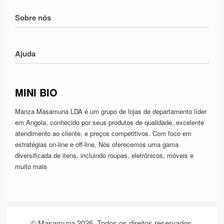
Homens
Sobre nós
Mulheres
Crianças
Nossa História
Electronicos
Ajuda
Contatos
Serviços
Devoluções & Trocas
MINI BIO
Política de Privacidade
Termos & Condições
Manza Masamuna LDA é um grupo de lojas de departamento líder
em Angola, conhecido por seus produtos de qualidade, excelente
atendimento ao cliente, e preços competitivos. Com foco em
estratégias on-line e off-line, Nós oferecemos uma gama
diversificada de itens, incluindo roupas, eletrônicos, móveis e
muito mais
© Masamuna 2026. Todos os direitos reservados.