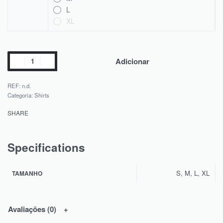
L
XL
Adicionar
REF:
n.d.
Categoria:
Shirts
SHARE
Specifications
S, M, L, XL
TAMANHO
Avaliações (0)