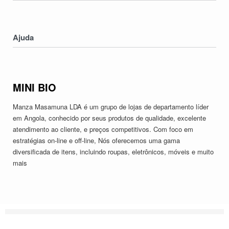
Electronicos
Nossa História
Serviços
Contatos
Ajuda
Devoluções & Trocas
Política de Privacidade
MINI BIO
Termos & Condições
Manza Masamuna LDA é um grupo de lojas de departamento líder
em Angola, conhecido por seus produtos de qualidade, excelente
atendimento ao cliente, e preços competitivos. Com foco em
estratégias on-line e off-line, Nós oferecemos uma gama
diversificada de itens, incluindo roupas, eletrônicos, móveis e muito
mais