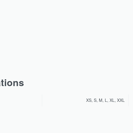
ations
XS, S, M, L, XL, XXL