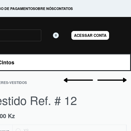
BO DE PAGAMENTO
SOBRE NÓS
CONTATOS
ACESSAR CONTA
0
Cintos
ERES
›
VESTIDOS
stido Ref. # 12
000
Kz
XS