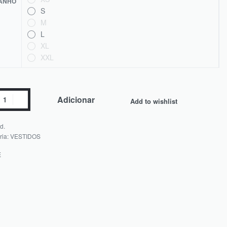
ANHO
S
M
L
XL
XXL
Adicionar
Add to wishlist
d.
ria:
VESTIDOS
E