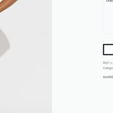
TAM
REF:
n.
Catego
SHAR