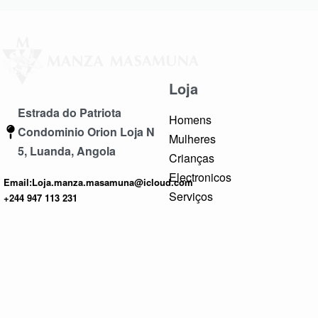
Loja
Estrada do Patriota
Homens
Condominio Orion Loja N
Mulheres
5, Luanda, Angola
Crianças
Electronicos
Email:Loja.manza.masamuna@icloud.com
Serviços
+244 947 113 231