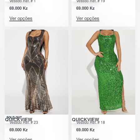
Vestido Ref. # 1
Vestido Ref. # 19
69.000
Kz
69.000
Kz
Ver opções
Ver opções
SOLD OUT
QUICKVIEW
QUICKVIEW
Vestido Ref. # 23
Vestido Ref. # 18
69.000
Kz
69.000
Kz
Ver opções
Ver opções