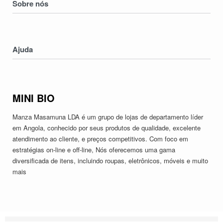
Sobre nós
Crianças
Electronicos
Nossa História
Serviços
Contatos
Ajuda
Devoluções & Trocas
Política de Privacidade
MINI BIO
Termos & Condições
Manza Masamuna LDA é um grupo de lojas de departamento líder
em Angola, conhecido por seus produtos de qualidade, excelente
atendimento ao cliente, e preços competitivos. Com foco em
estratégias on-line e off-line, Nós oferecemos uma gama
diversificada de itens, incluindo roupas, eletrônicos, móveis e muito
mais