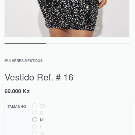
MULHERES
›
VESTIDOS
Vestido Ref. # 16
69.000
Kz
XS
TAMANHO
S
M
L
XL