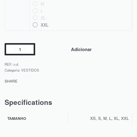
M
L
XL
XXL
Adicionar
REF:
n.d.
Categoria:
VESTIDOS
SHARE
Specifications
XS, S, M, L, XL, XXL
TAMANHO