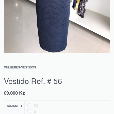
MULHERES
›
VESTIDOS
Vestido Ref. # 56
69.000
Kz
XS
TAMANHO
S