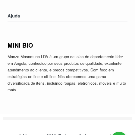
Electronicos
Nossa História
Serviços
Contatos
Ajuda
Devoluções & Trocas
Política de Privacidade
MINI BIO
Termos & Condições
Manza Masamuna LDA é um grupo de lojas de departamento líder
em Angola, conhecido por seus produtos de qualidade, excelente
atendimento ao cliente, e preços competitivos. Com foco em
estratégias on-line e off-line, Nós oferecemos uma gama
diversificada de itens, incluindo roupas, eletrônicos, móveis e muito
mais