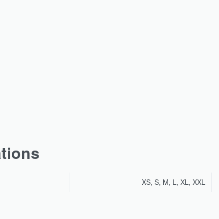
ations
XS, S, M, L, XL, XXL