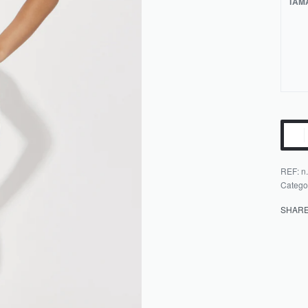
TAM
REF:
n.
Catego
SHAR