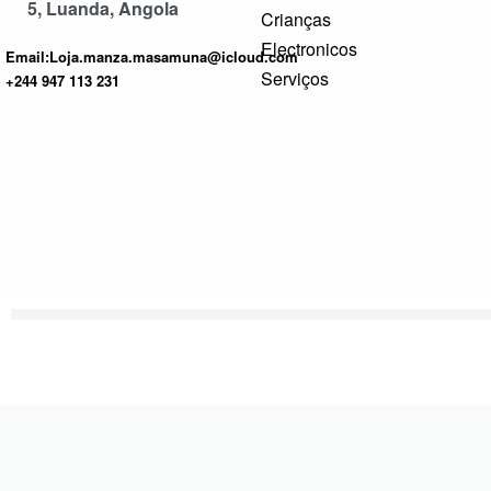
5, Luanda, Angola
Crianças
Electronicos
Email:Loja.manza.masamuna@icloud.com
Serviços
+244 947 113 231
© Masamuna 2026. Todos os direitos reservados.