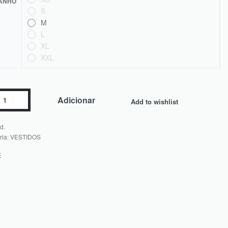
ANHO
S
M
L
XL
XXL
Adicionar
Add to wishlist
d.
ria:
VESTIDOS
E