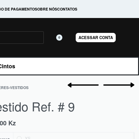
BO DE PAGAMENTO
SOBRE NÓS
CONTATOS
ACESSAR CONTA
0
Cintos
ERES
›
VESTIDOS
stido Ref. # 9
000
Kz
XS