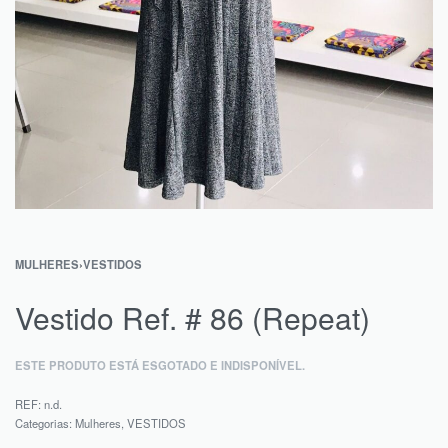
MULHERES
›
VESTIDOS
Vestido Ref. # 86 (Repeat)
ESTE PRODUTO ESTÁ ESGOTADO E INDISPONÍVEL.
REF:
n.d.
Categorias:
Mulheres
,
VESTIDOS