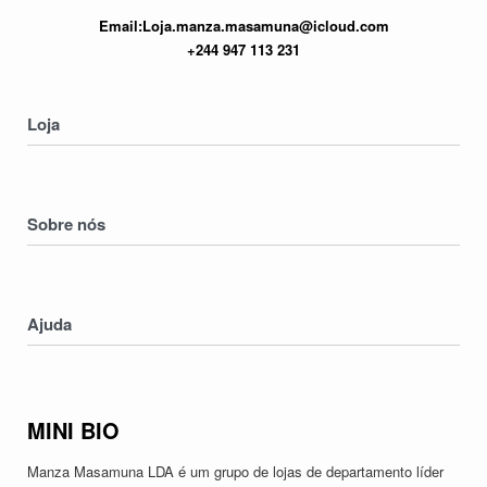
Email:Loja.manza.masamuna@icloud.com
+244 947 113 231
Loja
Homens
Mulheres
Sobre nós
Crianças
Electronicos
Nossa História
Serviços
Contatos
Ajuda
Devoluções & Trocas
Política de Privacidade
MINI BIO
Termos & Condições
Manza Masamuna LDA é um grupo de lojas de departamento líder