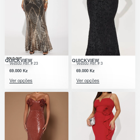
SOLD OUT
QUICKVIEW
QUICKVIEW
Vestido Ref. # 23
Vestido Ref. # 3
69.000
Kz
69.000
Kz
Ver opções
Ver opções