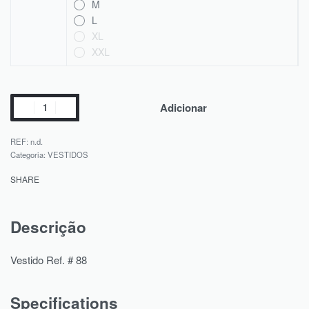
M
L
XL
XXL
Adicionar
REF:
n.d.
Categoria:
VESTIDOS
SHARE
Descrição
Vestido Ref. # 88
Specifications