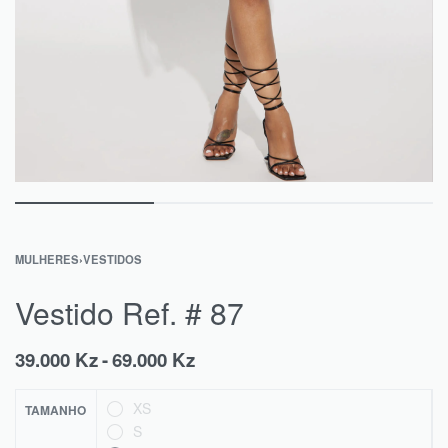
MULHERES
›
VESTIDOS
Vestido Ref. # 87
39.000
Kz
69.000
Kz
XS
TAMANHO
S