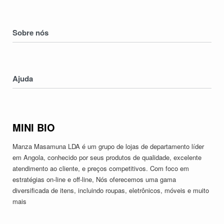
Homens
Mulheres
Sobre nós
Crianças
Electronicos
Nossa História
Serviços
Contatos
Ajuda
Devoluções & Trocas
Política de Privacidade
MINI BIO
Termos & Condições
Manza Masamuna LDA é um grupo de lojas de departamento líder
em Angola, conhecido por seus produtos de qualidade, excelente
atendimento ao cliente, e preços competitivos. Com foco em
estratégias on-line e off-line, Nós oferecemos uma gama
diversificada de itens, incluindo roupas, eletrônicos, móveis e muito
mais